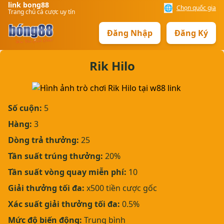
link bong88
🌐
Chọn quốc gia
Trang chủ cá cược uy tín
Đăng Nhập
Đăng Ký
Rik Hilo
Số cuộn:
5
Hàng:
3
Dòng trả thưởng:
25
Tần suất trúng thưởng:
20%
Tần suất vòng quay miễn phí:
10
Giải thưởng tối đa:
x500 tiền cược gốc
Xác suất giải thưởng tối đa:
0.5%
Mức độ biến động:
Trung bình