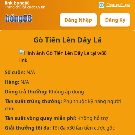
link bong88
🌐
Chọn quốc gia
Trang chủ cá cược uy tín
Đăng Nhập
Đăng Ký
Gò Tiến Lên Dây Lá
Số cuộn:
N/A
Hàng:
N/A
Dòng trả thưởng:
Không áp dụng
Tần suất trúng thưởng:
Phụ thuộc kỹ năng người
chơi
Tần suất vòng quay miễn phí:
Không hỗ trợ
Giải thưởng tối đa:
Tối đa x30 lần tiền cược gốc