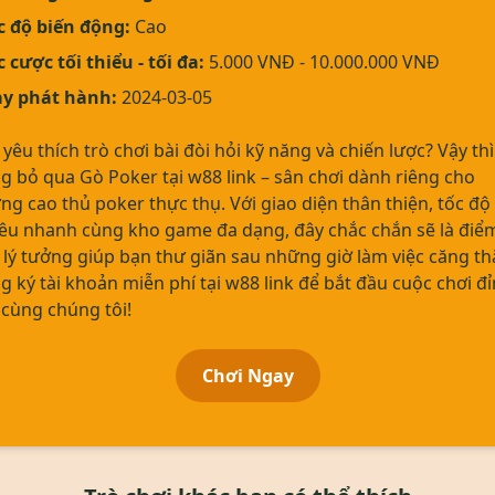
 độ biến động:
Cao
 cược tối thiểu - tối đa:
5.000 VNĐ - 10.000.000 VNĐ
y phát hành:
2024-03-05
yêu thích trò chơi bài đòi hỏi kỹ năng và chiến lược? Vậy thì
g bỏ qua Gò Poker tại w88 link – sân chơi dành riêng cho
ng cao thủ poker thực thụ. Với giao diện thân thiện, tốc độ
siêu nhanh cùng kho game đa dạng, đây chắc chắn sẽ là điể
 lý tưởng giúp bạn thư giãn sau những giờ làm việc căng th
g ký tài khoản miễn phí tại w88 link để bắt đầu cuộc chơi đ
 cùng chúng tôi!
Chơi Ngay