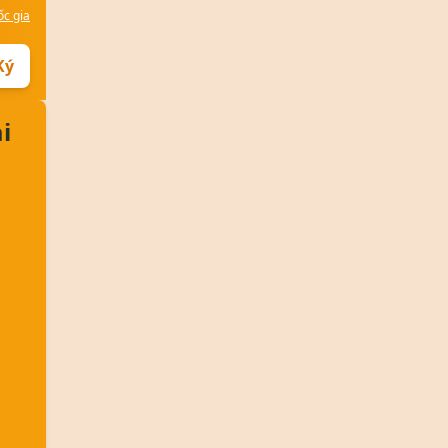
c gia
Ký
i