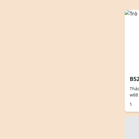
B5
Thác
w88 
5