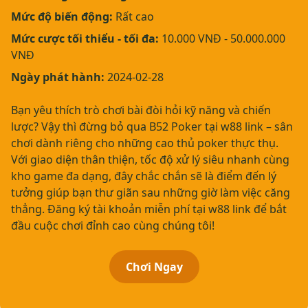
Mức độ biến động:
Rất cao
Mức cược tối thiểu - tối đa:
10.000 VNĐ - 50.000.000
VNĐ
Ngày phát hành:
2024-02-28
Bạn yêu thích trò chơi bài đòi hỏi kỹ năng và chiến
lược? Vậy thì đừng bỏ qua B52 Poker tại w88 link – sân
chơi dành riêng cho những cao thủ poker thực thụ.
Với giao diện thân thiện, tốc độ xử lý siêu nhanh cùng
kho game đa dạng, đây chắc chắn sẽ là điểm đến lý
tưởng giúp bạn thư giãn sau những giờ làm việc căng
thẳng. Đăng ký tài khoản miễn phí tại w88 link để bắt
đầu cuộc chơi đỉnh cao cùng chúng tôi!
Chơi Ngay