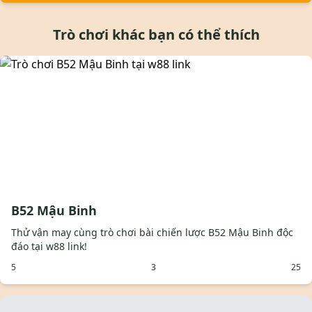
Trò chơi khác bạn có thể thích
B52 Mậu Binh
Thử vận may cùng trò chơi bài chiến lược B52 Mậu Binh độc
đáo tại w88 link!
5
3
25