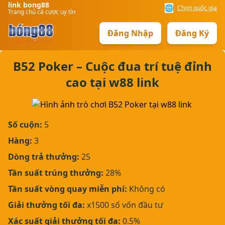
link bong88
🌐
Chọn quốc gia
Trang chủ cá cược uy tín
Đăng Nhập
Đăng Ký
B52 Poker – Cuộc đua trí tuệ đỉnh
cao tại w88 link
Số cuộn:
5
Hàng:
3
Dòng trả thưởng:
25
Tần suất trúng thưởng:
28%
Tần suất vòng quay miễn phí:
Không có
Giải thưởng tối đa:
x1500 số vốn đầu tư
Xác suất giải thưởng tối đa:
0.5%